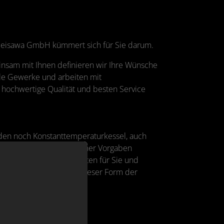
 Heisawa GmbH kümmert sich für Sie darum.
nsam mit Ihnen definieren wir Ihre Wünsche
lle Gewerke und arbeiten mit
hochwertige Qualität und besten Service
rden noch Konstanttemperaturkessel, auch
üssen aufgrund gesetzlicher Vorgaben
 prüfen Ihre Möglichkeiten für Sie und
larthermie – denn bei dieser Form der