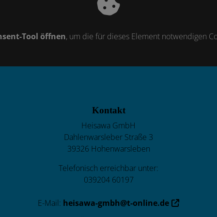
sent-Tool öffnen
, um die für dieses Element notwendigen Co
Kontakt
Heisawa GmbH
Dahlenwarsleber Straße 3
39326 Hohenwarsleben
Telefonisch erreichbar unter:
039204 60197
E-Mail:
heisawa-gmbh@t-online.de